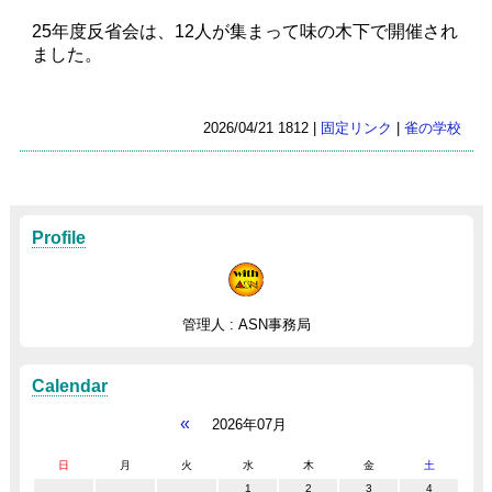
25年度反省会は、12人が集まって味の木下で開催され
ました。
2026/04/21 1812 |
固定リンク
|
雀の学校
Profile
管理人 : ASN事務局
Calendar
«
2026年07月
日
月
火
水
木
金
土
1
2
3
4