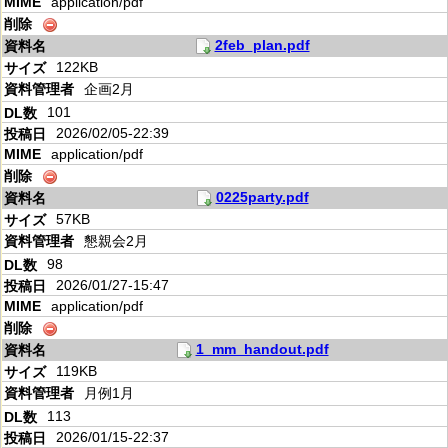
application/pdf
2feb_plan.pdf
122KB
企画2月
101
2026/02/05-22:39
application/pdf
0225party.pdf
57KB
懇親会2月
98
2026/01/27-15:47
application/pdf
1_mm_handout.pdf
119KB
月例1月
113
2026/01/15-22:37