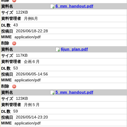
6_mm_handout.pdf
122KB
月例6月
43
2026/06/18-22:28
application/pdf
6jun_plan.pdf
117KB
企画６月
53
2026/06/05-14:56
application/pdf
5_mm_handout.pdf
123KB
月例５月
59
2026/05/14-23:20
application/pdf