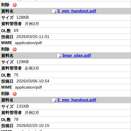
3_mm_handout.pdf
128KB
月例3月
69
2026/03/20-11:01
application/pdf
3mar_plan.pdf
129KB
企画3月
75
2026/03/06-10:54
application/pdf
2_mm_handout.pdf
131KB
月例2月
78
2026/02/20-10:15