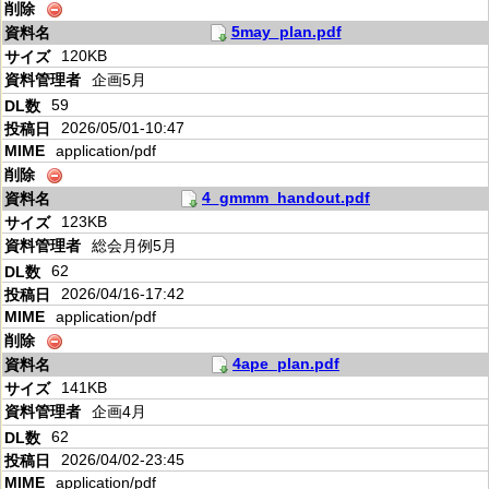
5may_plan.pdf
120KB
企画5月
59
2026/05/01-10:47
application/pdf
4_gmmm_handout.pdf
123KB
総会月例5月
62
2026/04/16-17:42
application/pdf
4ape_plan.pdf
141KB
企画4月
62
2026/04/02-23:45
application/pdf