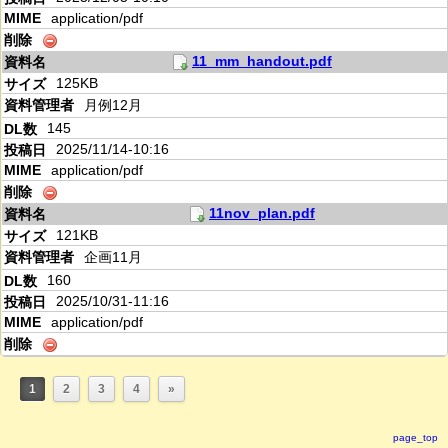
application/pdf
11_mm_handout.pdf
125KB
月例12月
145
2025/11/14-10:16
application/pdf
11nov_plan.pdf
121KB
企画11月
160
2025/10/31-11:16
application/pdf
1
2
3
4
»
page_top